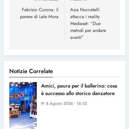
Navigazione
articoli
Fabrizio Corona: il
Asia Nuccetelli
parere di Lele Mora
attacca i reality
Mediaset: “Due
metodi per andare
avanti”
Notizie Correlate
Amici, paura per il ballerino: cosa
è successo allo storico danzatore
8 Agosto 2026 • 16:32