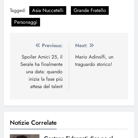
Tagged:
Asia Nuccetelli
Grande Fratello
Personaggi
Navigazione
Previous:
Next:
articoli
Spoiler Amici 25, il
Mario Adinolfi, un
Serale ha finalmente
traguardo storico!
una data: quando
inizia la fase più
attesa del talent
Notizie Correlate