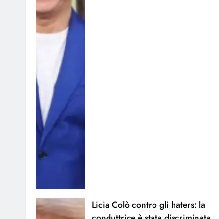
Licia Colò contro gli haters: la
conduttrice è stata discriminata