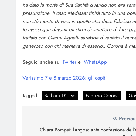
ha dato la morte di Sua Santità quando non era vera. 
presunzione. Il caso Mediaset finirà tutto in una bol
non c’è niente di vero in quello che dice. Fabrizio
lo avessi qua davanti gli direi di smettere di fare pa
trattato con Gianni Agnelli sarebbe diventato il num
generoso con chi meritava di esserlo.. Corona è mala
Seguici anche su
Twitter
e
WhatsApp
Verissimo 7 e 8 marzo 2026: gli ospiti
Tagged:
Barbara D'Urso
Fabrizio Corona
Gos
Navigazione
Previou
articoli
Chiara Pompei: l’angosciante confessione dell’