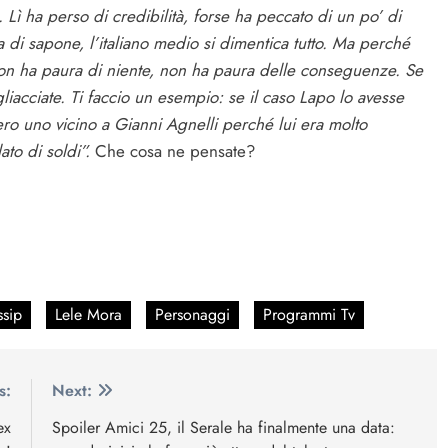
Lì ha perso di credibilità, forse ha peccato di un po’ di
la di sapone, l’italiano medio si dimentica tutto. Ma perché
 non ha paura di niente, non ha paura delle conseguenze. Se
gliacciate. Ti faccio un esempio: se il caso Lapo lo avesse
ero uno vicino a Gianni Agnelli perché lui era molto
to di soldi”.
Che cosa ne pensate?
sip
Lele Mora
Personaggi
Programmi Tv
s:
Next:
ex
Spoiler Amici 25, il Serale ha finalmente una data: