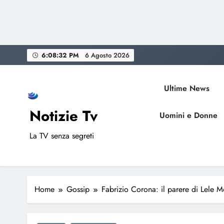
Skip
6:08:33 PM
6 Agosto 2026
to
content
Ultime News
Notizie Tv
Uomini e Donne
La TV senza segreti
Home
Gossip
Fabrizio Corona: il parere di Lele M