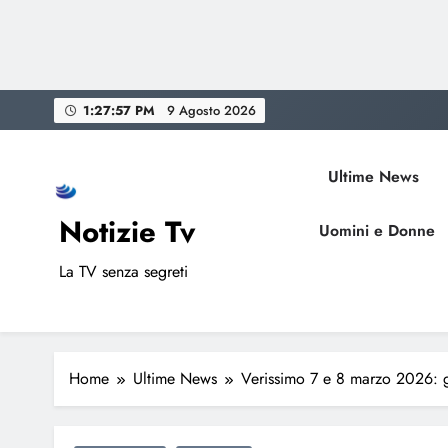
Skip
1:27:58 PM
9 Agosto 2026
to
content
Ultime News
Notizie Tv
Uomini e Donne
La TV senza segreti
Home
Ultime News
Verissimo 7 e 8 marzo 2026: gl