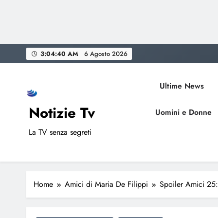
Skip
3:04:41 AM
6 Agosto 2026
to
content
Ultime News
Notizie Tv
Uomini e Donne
La TV senza segreti
Home
Amici di Maria De Filippi
Spoiler Amici 25: