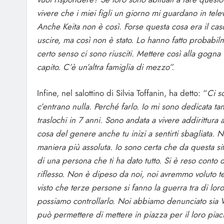
vivere che i miei figli un giorno mi guardano in tele
Anche Keita non è così. Forse questa cosa era il caso
uscire, ma così non è stato. Lo hanno fatto probabi
certo senso ci sono riusciti. Mettere così alla gogn
capito. C’è un’altra famiglia di mezzo”.
Infine, nel salottino di Silvia Toffanin, ha detto: “
Ci s
c’entrano nulla. Perché farlo. Io mi sono dedicata ta
traslochi in 7 anni. Sono andata a vivere addirittu
cosa del genere anche tu inizi a sentirti sbagliata. 
maniera più assoluta. Io sono certa che da questa si
di una persona che ti ha dato tutto. Si è reso conto
riflesso. Non è dipeso da noi, noi avremmo voluto te
visto che terze persone si fanno la guerra tra di lo
possiamo controllarlo. Noi abbiamo denunciato sia
può permettere di mettere in piazza per il loro pia