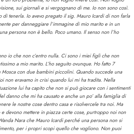
visione, sui giornali e si vergognano di me. Io non sono così.
 di tenerla. Io avevo pregato il sig. Mauro Icardi di non farla
lmente per danneggiare l’immagine di mio marito e in un
a una persona non è bello. Poco umano. Il senso non l’ho
ono io che non c’entro nulla. Ci sono i miei figli che non
ntissimo a mio marito. L’ho seguito ovunque. Ho fatto 7
ra a Mosca con due bambini piccolini. Quando succede una
Noi non eravamo in crisi quando lui mi ha tradita. Nella
tuazione lui ha capito che non si può giocare con i sentimenti
 del danno che mi ha causato e anche un po’ alla famiglia di
nere le nostre cose dentro casa e risolvercele tra noi. Ma
ro e devono mettere in piazza certe cose, purtroppo noi non
 Wanda Nara che Mauro Icardi perché una persona non si
cimento, per i propri scopi quello che vogliono. Non puoi