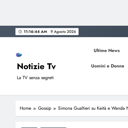
Skip
11:16:45 AM
9 Agosto 2026
to
content
Ultime News
Notizie Tv
Uomini e Donne
La TV senza segreti
Home
Gossip
Simona Gualtieri su Keità e Wanda 