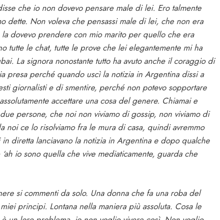
 disse che io non dovevo pensare male di lei. Ero talmente
mo dette. Non voleva che pensassi male di lei, che non era
e la dovevo prendere con mio marito per quello che era
o tutte le chat, tutte le prove che lei elegantemente mi ha
ai. La signora nonostante tutto ha avuto anche il coraggio di
sia presa perché quando uscì la notizia in Argentina dissi a
ti giornalisti e di smentire, perché non potevo sopportare
 assolutamente accettare una cosa del genere. Chiamai e
due persone, che noi non viviamo di gossip, non viviamo di
a noi ce lo risolviamo fra le mura di casa, quindi avremmo
 in diretta lanciavano la notizia in Argentina e dopo qualche
‘ah io sono quella che vive mediaticamente, guarda che
nere si commenti da solo. Una donna che fa una roba del
 miei principi. Lontana nella maniera più assoluta. Cosa le
 è un loro problema, io non voglio vivere così. Non voglio