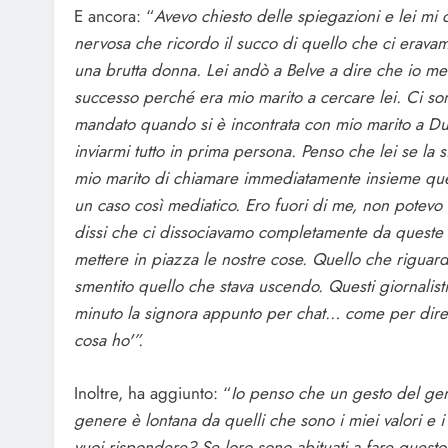
E ancora: “
Avevo chiesto delle spiegazioni e lei mi
nervosa che ricordo il succo di quello che ci erava
una brutta donna. Lei andò a Belve a dire che io m
successo perché era mio marito a cercare lei. Ci son
mandato quando si è incontrata con mio marito a Dub
inviarmi tutto in prima persona. Penso che lei se la 
mio marito di chiamare immediatamente insieme ques
un caso così mediatico. Ero fuori di me, non potevo
dissi che ci dissociavamo completamente da queste 
mettere in piazza le nostre cose. Quello che riguard
smentito quello che stava uscendo. Questi giornalisti
minuto la signora appunto per chat… come per dire 
cosa ho'”.
Inoltre, ha aggiunto: “
Io penso che un gesto del ge
genere è lontana da quelli che sono i miei valori e i
vuoi rispondere? Se loro sono abituati a fare questo