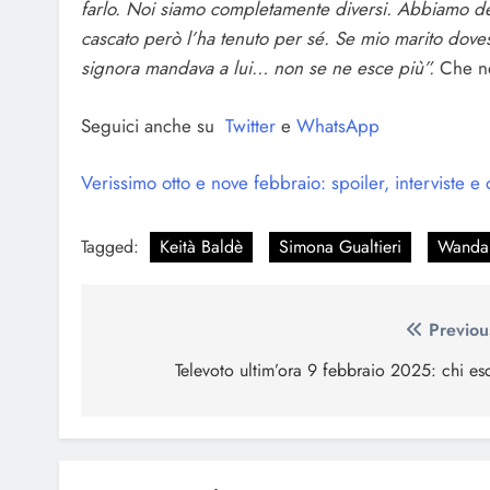
farlo. Noi siamo completamente diversi. Abbiamo dei 
cascato però l’ha tenuto per sé. Se mio marito dove
signora mandava a lui… non se ne esce più”.
Che n
Seguici anche su
Twitter
e
WhatsApp
Verissimo otto e nove febbraio: spoiler, interviste e o
Tagged:
Keità Baldè
Simona Gualtieri
Wanda
Navigazione
Previou
articoli
Televoto ultim’ora 9 febbraio 2025: chi es