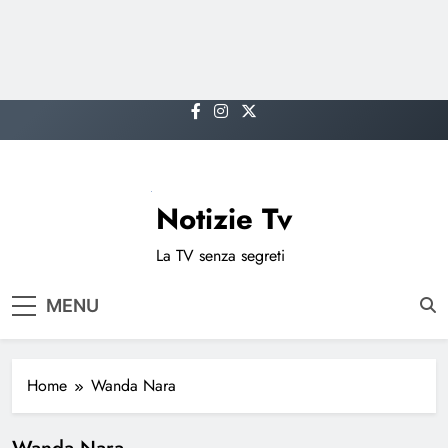
Skip
to
content
Notizie Tv
La TV senza segreti
MENU
Home
Wanda Nara
Wanda Nara