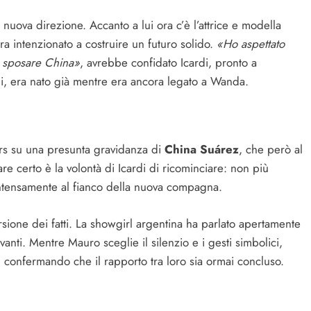
 nuova direzione. Accanto a lui ora c’è l’attrice e modella
 intenzionato a costruire un futuro solido.
«Ho aspettato
r sposare China»
, avrebbe confidato Icardi, pronto a
ni, era nato già mentre era ancora legato a Wanda.
ors su una presunta gravidanza di
China Suárez
, che però al
certo è la volontà di Icardi di ricominciare: non più
intensamente al fianco della nuova compagna.
ione dei fatti. La showgirl argentina ha parlato apertamente
anti. Mentre Mauro sceglie il silenzio e i gesti simbolici,
 confermando che il rapporto tra loro sia ormai concluso.