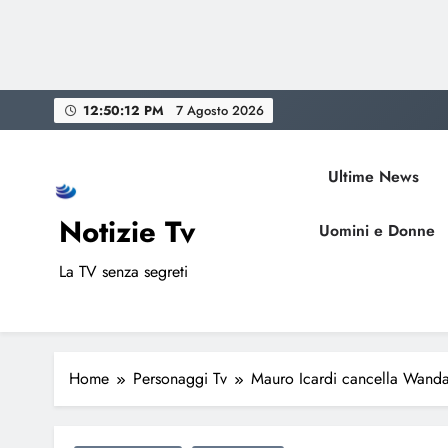
Skip
12:50:13 PM
7 Agosto 2026
to
content
Ultime News
Notizie Tv
Uomini e Donne
La TV senza segreti
Home
Personaggi Tv
Mauro Icardi cancella Wanda