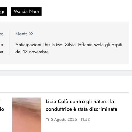
gi
Wanda Nara
s:
Next:
La
Anticipazioni This Is Me: Silvia Toffanin svela gli ospiti
na
del 13 novembre
o
Licia Colò contro gli haters: la
io
conduttrice è stata discriminata
5 Agosto 2026 • 11:53