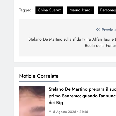
Tagged:
China Suárez
Mauro Icardi
Personag
Navigazione
Previou
articoli
Stefano De Martino sulla sfida tv tra Affari Tuoi e 
Ruota della Fortu
Notizie Correlate
Stefano De Martino prepara il su
primo Sanremo: quando l’annunc
dei Big
5 Agosto 2026 • 21:46