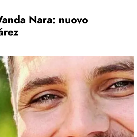
Wanda Nara: nuovo
árez