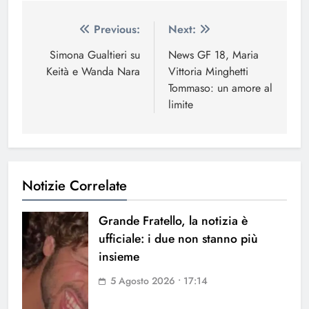
Navigazione
Previous:
Next:
articoli
Simona Gualtieri su
News GF 18, Maria
Keità e Wanda Nara
Vittoria Minghetti
Tommaso: un amore al
limite
Notizie Correlate
Grande Fratello, la notizia è
ufficiale: i due non stanno più
insieme
5 Agosto 2026 • 17:14