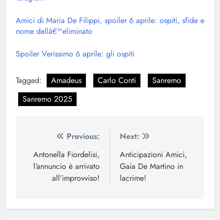
Amici di Maria De Filippi, spoiler 6 aprile: ospiti, sfide e
nome dellâ€™eliminato
Spoiler Verissimo 6 aprile: gli ospiti
Tagged:
Amadeus
Carlo Conti
Sanremo
Sanremo 2025
Navigazione
Previous:
Next:
articoli
Antonella Fiordelisi,
Anticipazioni Amici,
l’annuncio è arrivato
Gaia De Martino in
all’improvviso!
lacrime!