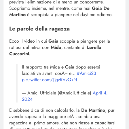
prevista l’eliminazione di almeno un concorrente.
Scopriamo insieme, nel mentre, come mai
Gaia De
Martino
è scoppiata a piangere nel daytime odierno.
Le parole della ragazza
Ecco il video in cui
Gaia
scoppia a piangere per la
rottura definitiva con
Mida
, cantante di
Lorella
Cuccarini.
Il rapporto tra Mida e Gaia dopo essersi
lasciati va avanti cosÃ¬ e…
#Amici23
pic.twitter.com/JTgvRVvQkN
— Amici Ufficiale (@AmiciUfficiale)
April 4,
2024
E sebbene dica di non calcolarlo, la
De Martino
, pur
avendo superato la maggiore etÃ , sembra una
ragazzina al primo amore, che non riesce a capacitarsi