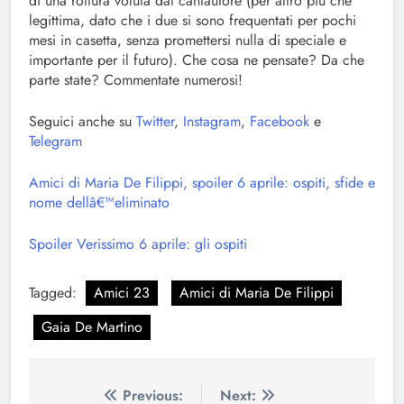
di una rottura voluta dal cantautore (per altro più che
legittima, dato che i due si sono frequentati per pochi
mesi in casetta, senza promettersi nulla di speciale e
importante per il futuro). Che cosa ne pensate? Da che
parte state? Commentate numerosi!
Seguici anche su
Twitter
,
Instagram
,
Facebook
e
Telegram
Amici di Maria De Filippi, spoiler 6 aprile: ospiti, sfide e
nome dellâ€™eliminato
Spoiler Verissimo 6 aprile: gli ospiti
Tagged:
Amici 23
Amici di Maria De Filippi
Gaia De Martino
Navigazione
Previous:
Next: