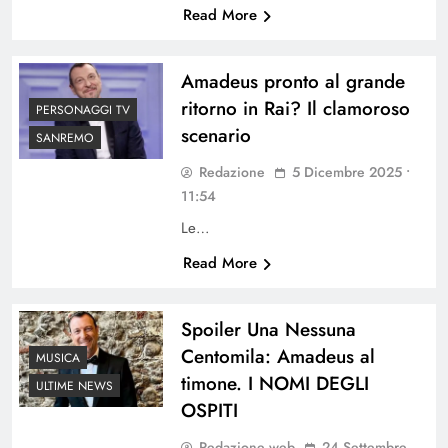
Read More
Amadeus pronto al grande
ritorno in Rai? Il clamoroso
PERSONAGGI TV
scenario
SANREMO
Redazione
5 Dicembre 2025 •
11:54
Le…
Read More
Spoiler Una Nessuna
Centomila: Amadeus al
MUSICA
timone. I NOMI DEGLI
ULTIME NEWS
OSPITI
Redazione web
24 Settembre