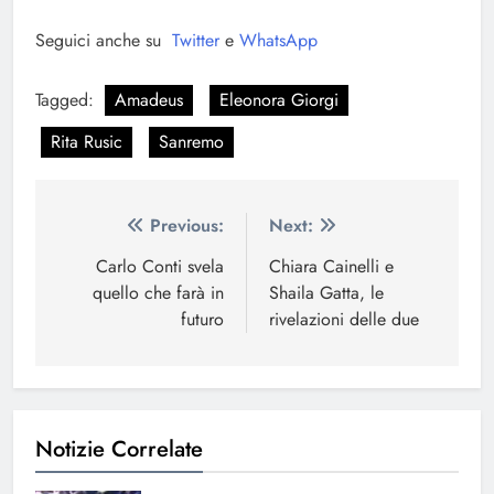
Seguici anche su
Twitter
e
WhatsApp
Tagged:
Amadeus
Eleonora Giorgi
Rita Rusic
Sanremo
Navigazione
Previous:
Next:
articoli
Carlo Conti svela
Chiara Cainelli e
quello che farà in
Shaila Gatta, le
futuro
rivelazioni delle due
Notizie Correlate