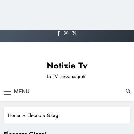
Skip
to
content
Notizie Tv
La TV senza segreti
MENU
Home
Eleonora Giorgi
Eleonora Giorgi