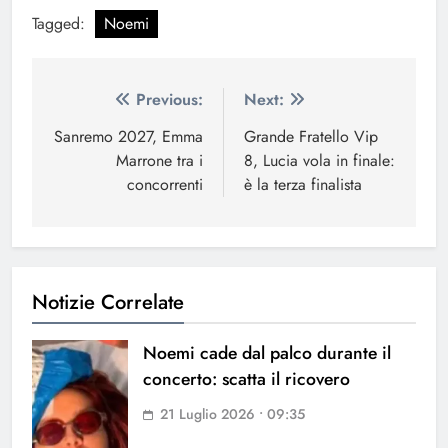
Tagged:
Noemi
Navigazione
Previous:
Next:
articoli
Sanremo 2027, Emma
Grande Fratello Vip
Marrone tra i
8, Lucia vola in finale:
concorrenti
è la terza finalista
Notizie Correlate
Noemi cade dal palco durante il
concerto: scatta il ricovero
21 Luglio 2026 • 09:35