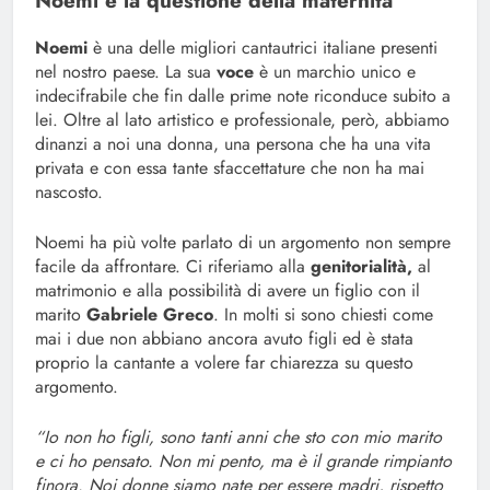
Noemi e la questione della maternità
Noemi
è una delle migliori cantautrici italiane presenti
nel nostro paese. La sua
voce
è un marchio unico e
indecifrabile che fin dalle prime note riconduce subito a
lei. Oltre al lato artistico e professionale, però, abbiamo
dinanzi a noi una donna, una persona che ha una vita
privata e con essa tante sfaccettature che non ha mai
nascosto.
Noemi ha più volte parlato di un argomento non sempre
facile da affrontare. Ci riferiamo alla
genitorialità,
al
matrimonio e alla possibilità di avere un figlio con il
marito
Gabriele Greco
. In molti si sono chiesti come
mai i due non abbiano ancora avuto figli ed è stata
proprio la cantante a volere far chiarezza su questo
argomento.
“Io non ho figli, sono tanti anni che sto con mio marito
e ci ho pensato. Non mi pento, ma è il grande rimpianto
finora. Noi donne siamo nate per essere madri, rispetto