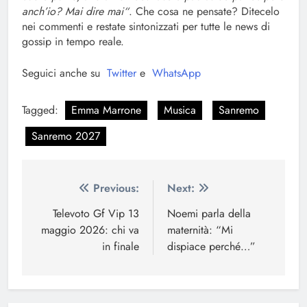
anch’io? Mai dire mai“
. Che cosa ne pensate? Ditecelo
nei commenti e restate sintonizzati per tutte le news di
gossip in tempo reale.
Seguici anche su
Twitter
e
WhatsApp
Tagged:
Emma Marrone
Musica
Sanremo
Sanremo 2027
Navigazione
Previous:
Next:
articoli
Televoto Gf Vip 13
Noemi parla della
maggio 2026: chi va
maternità: “Mi
in finale
dispiace perché…”