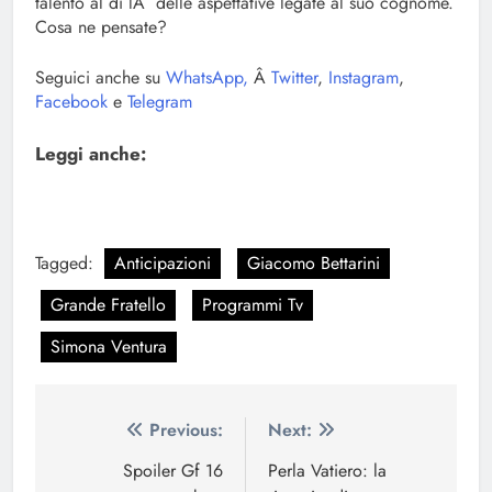
talento al di lÃ delle aspettative legate al suo cognome.
Cosa ne pensate?
Seguici anche su
WhatsApp,
Â
Twitter
,
Instagram
,
Facebook
e
Telegram
Leggi anche:
Tagged:
Anticipazioni
Giacomo Bettarini
Grande Fratello
Programmi Tv
Simona Ventura
Navigazione
Previous:
Next:
articoli
Spoiler Gf 16
Perla Vatiero: la