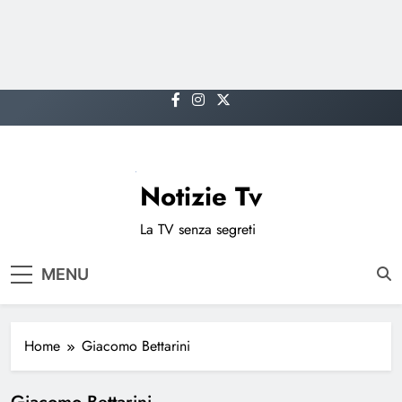
Skip
to
content
Notizie Tv
La TV senza segreti
MENU
Home
Giacomo Bettarini
Giacomo Bettarini