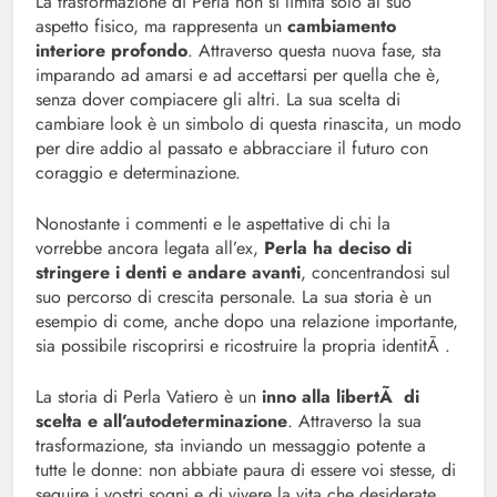
La trasformazione di Perla non si limita solo al suo
aspetto fisico, ma rappresenta un
cambiamento
interiore profondo
. Attraverso questa nuova fase, sta
imparando ad amarsi e ad accettarsi per quella che è,
senza dover compiacere gli altri. La sua scelta di
cambiare look è un simbolo di questa rinascita, un modo
per dire addio al passato e abbracciare il futuro con
coraggio e determinazione.
Nonostante i commenti e le aspettative di chi la
vorrebbe ancora legata all’ex,
Perla ha deciso di
stringere i denti e andare avanti
, concentrandosi sul
suo percorso di crescita personale. La sua storia è un
esempio di come, anche dopo una relazione importante,
sia possibile riscoprirsi e ricostruire la propria identitÃ .
La storia di Perla Vatiero è un
inno alla libertÃ di
scelta e all’autodeterminazione
. Attraverso la sua
trasformazione, sta inviando un messaggio potente a
tutte le donne: non abbiate paura di essere voi stesse, di
seguire i vostri sogni e di vivere la vita che desiderate,