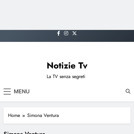
Skip
to
content
Notizie Tv
La TV senza segreti
MENU
Home
Simona Ventura
Simona Ventura