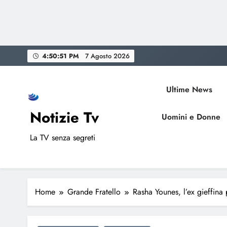
Skip
4:50:52 PM
7 Agosto 2026
to
content
Ultime News
Notizie Tv
Uomini e Donne
La TV senza segreti
Home
Grande Fratello
Rasha Younes, l’ex gieffina