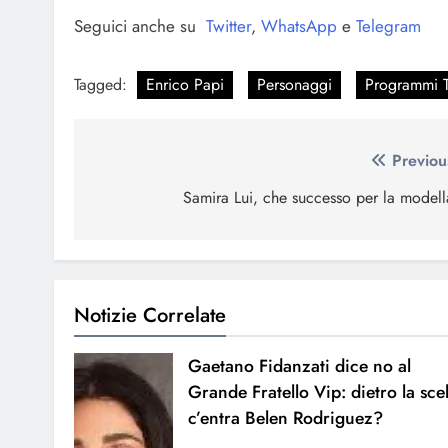
Seguici anche su
Twitter
,
WhatsApp
e
Telegram
Tagged:
Enrico Papi
Personaggi
Programmi 
Navigazione
Previou
articoli
Samira Lui, che successo per la modell
Notizie Correlate
Gaetano Fidanzati dice no al
Grande Fratello Vip: dietro la sce
c’entra Belen Rodriguez?