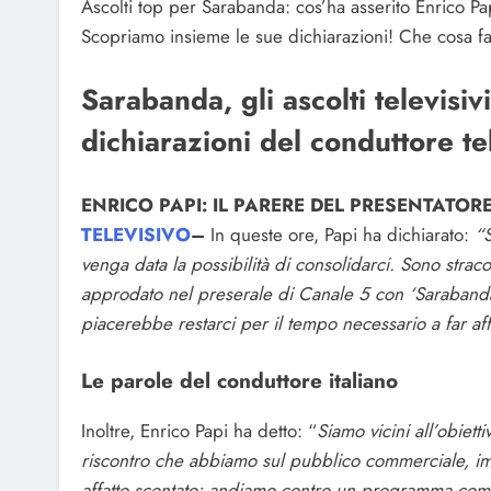
Ascolti top per Sarabanda: cos’ha asserito Enrico Pa
Scopriamo insieme le sue dichiarazioni! Che cosa farà
Sarabanda, gli ascolti televisiv
dichiarazioni del conduttore te
ENRICO PAPI: IL PARERE DEL PRESENTATO
TELEVISIVO
–
In queste ore, Papi ha dichiarato:
“S
venga data la possibilità di consolidarci. Sono strac
approdato nel preserale di Canale 5 con ‘Sarabanda
piacerebbe restarci per il tempo necessario a far affe
Le parole del conduttore italiano
Inoltre, Enrico Papi ha detto: “
Siamo vicini all’obiett
riscontro che abbiamo sul pubblico commerciale, im
affatto scontato: andiamo contro un programma come