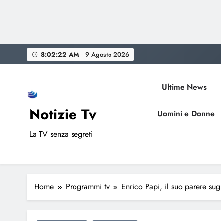
Skip
8:02:23 AM
9 Agosto 2026
to
content
Ultime News
Notizie Tv
Uomini e Donne
La TV senza segreti
Home
Programmi tv
Enrico Papi, il suo parere sug