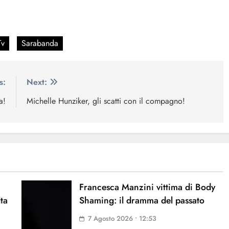
Tv
Sarabanda
s:
Next:
a!
Michelle Hunziker, gli scatti con il compagno!
Francesca Manzini vittima di Body
lta
Shaming: il dramma del passato
7 Agosto 2026 • 12:53