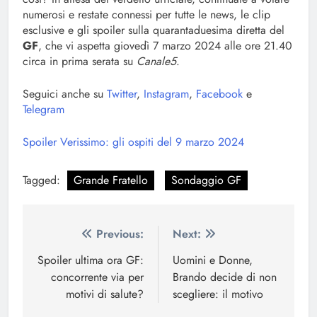
numerosi e restate connessi per tutte le news, le clip
esclusive e gli spoiler sulla quarantaduesima diretta del
GF
, che vi aspetta giovedì 7 marzo 2024 alle ore 21.40
circa in prima serata su
Canale5
.
Seguici anche su
Twitter
,
Instagram
,
Facebook
e
Telegram
Spoiler Verissimo: gli ospiti del 9 marzo 2024
Tagged:
Grande Fratello
Sondaggio GF
Navigazione
Previous:
Next:
articoli
Spoiler ultima ora GF:
Uomini e Donne,
concorrente via per
Brando decide di non
motivi di salute?
scegliere: il motivo