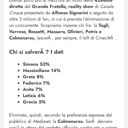
oramai poco più di mezz’ora all’inizio della
42esima
diretta
del
Grande Fratello, reality show
di
Canale
Cinque
presentato da
Alfonso Signorini
e seguito da
oltre 3 milioni di fan, in cui è prevista l’eliminazione di
un concorrente. Scopriamo insieme chi fra: la
Tagli,
Varrese, Rossetti, Massaro, Olivieri, Petris e
Colmenares,
lascerÃ , per sempre, il loft di CinecittÃ .
Chi si salverÃ ? I dati
Simona 53%
Massimiliano 14%
Greta 8%
Federico 7%
Anita 7%
Letizia 6%
Grecia 5%
Eliminata, quindi, secondo le preferenze espresse dal
pubblico di
Mediaset
, la
Colmenares.
SarÃ davvero
così? In attesa del verdetto ufficiale, continuate a votare