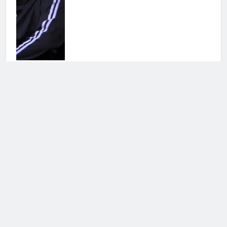
Antonella Fiordelisi la frecciatina
all’ex
25 Luglio 2026 • 08:39