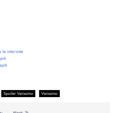
 le interviste
piti
piti
Spoiler Verissimo
Verissimo
s:
Next: