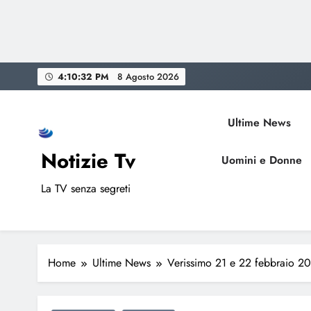
Skip
4:10:33 PM
8 Agosto 2026
to
content
Ultime News
Notizie Tv
Uomini e Donne
La TV senza segreti
Home
Ultime News
Verissimo 21 e 22 febbraio 2026