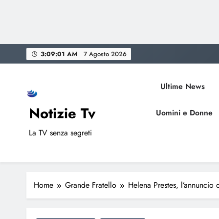
Skip
3:09:02 AM
7 Agosto 2026
to
content
Ultime News
Notizie Tv
Uomini e Donne
La TV senza segreti
Home
Grande Fratello
Helena Prestes, l’annuncio 