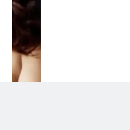
o
Licia Colò contro gli haters: la