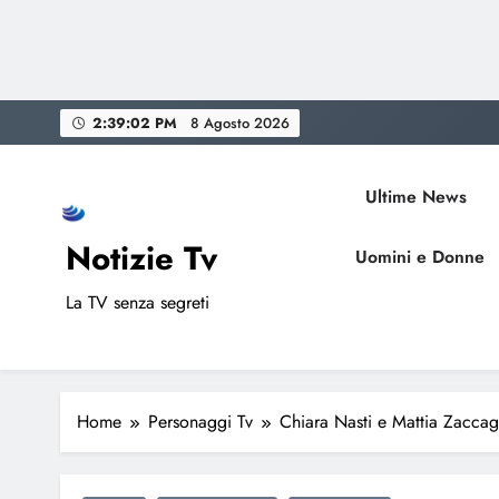
Skip
2:39:03 PM
8 Agosto 2026
to
content
Ultime News
Notizie Tv
Uomini e Donne
La TV senza segreti
Home
Personaggi Tv
Chiara Nasti e Mattia Zaccagni