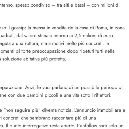
enso, spesso condiviso – tra alti e bassi – con milioni di
ceso il gossip: la messa in vendita della casa di Roma, in zona
adrati, dal valore stimato intorno ai 2,5 milioni di euro.
ata a una rottura, ma a motivi molto più concreti: la
 momenti di forte preoccupazione dopo ripetuti furti nella
 soluzione abitativa più protetta.
eparazione. Anzi, le voci parlano di un possibile periodo di
e con due bambini piccoli e una vita sotto i riflettori.
ice “non seguire più” diventa notizia. L’annuncio immobiliare e
nti concreti che sembrano raccontare più di una
va. Il punto interrogativo resta aperto. L’unfollow sarà solo un