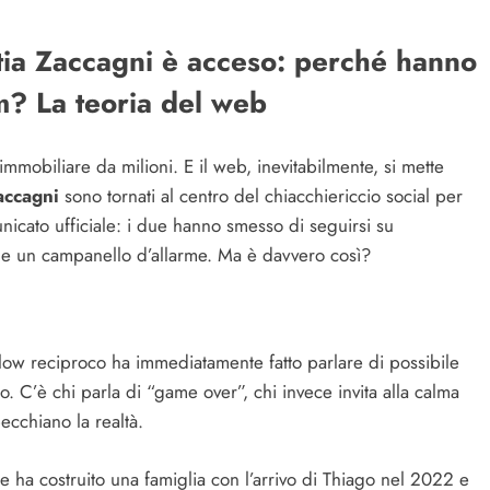
ttia Zaccagni è acceso: perché hanno
m? La teoria del web
mobiliare da milioni. E il web, inevitabilmente, si mette
accagni
sono tornati al centro del chiacchiericcio social per
nicato ufficiale: i due hanno smesso di seguirsi su
me un campanello d’allarme. Ma è davvero così?
ollow reciproco ha immediatamente fatto parlare di possibile
io. C’è chi parla di “game over”, chi invece invita alla calma
cchiano la realtà.
 ha costruito una famiglia con l’arrivo di Thiago nel 2022 e