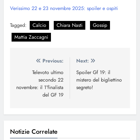
Verissimo 22 e 23 novembre 2025: spoiler e ospiti
Tagged:
Calcio
Chiara Nasti
Gossip
Mattia Zaccagni
Navigazione
Previous:
Next:
articoli
Televoto ultimo
Spoiler Gf 19: il
secondo 22
mistero del bigliettino
novembre: il 1°finalista
segreto!
del GF 19
Notizie Correlate