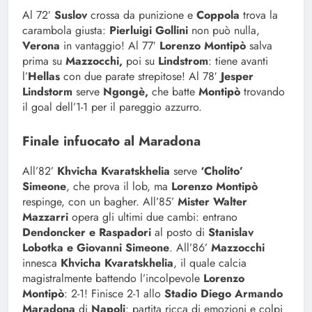
Al 72′
Suslov
crossa da punizione e
Coppola
trova la
carambola giusta:
Pierluigi Gollini
non può nulla,
Verona
in vantaggio! Al 77′
Lorenzo Montipò
salva
prima su
Mazzocchi,
poi su
Lindstrom
: tiene avanti
l’
Hellas
con due parate strepitose! Al 78′
Jesper
Lindstorm
serve
Ngongè,
che batte
Montipò
trovando
il goal dell’1-1 per il pareggio azzurro.
Finale infuocato al Maradona
All’82’
Khvicha Kvaratskhelia
serve
‘Cholito’
Simeone
, che prova il lob, ma
Lorenzo Montipò
respinge, con un bagher. All’85’
Mister Walter
Mazzarri
opera gli ultimi due cambi: entrano
Dendoncker e Raspadori
al posto di
Stanislav
Lobotka e Giovanni Simeone
. All’86’
Mazzocchi
innesca
Khvicha Kvaratskhelia
, il quale calcia
magistralmente battendo l’incolpevole
Lorenzo
Montipò
: 2-1! Finisce 2-1 allo
Stadio Diego Armando
Maradona
di
Napoli
: partita ricca di emozioni e colpi