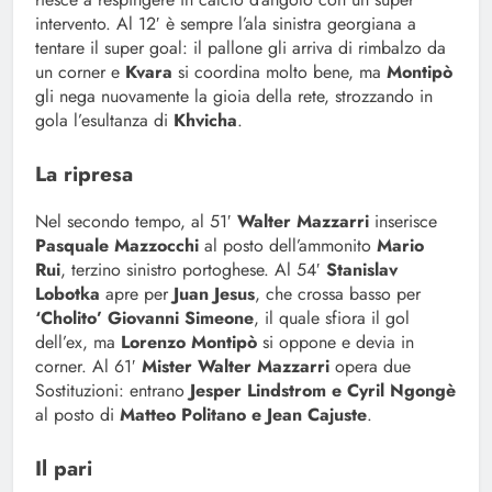
intervento. Al 12′ è sempre l’ala sinistra georgiana a
tentare il super goal: il pallone gli arriva di rimbalzo da
un corner e
Kvara
si coordina molto bene, ma
Montipò
gli nega nuovamente la gioia della rete, strozzando in
gola l’esultanza di
Khvicha
.
La ripresa
Nel secondo tempo, al 51′
Walter Mazzarri
inserisce
Pasquale Mazzocchi
al posto dell’ammonito
Mario
Rui
, terzino sinistro portoghese. Al 54′
Stanislav
Lobotka
apre per
Juan Jesus
, che crossa basso per
‘Cholito’ Giovanni Simeone
, il quale sfiora il gol
dell’ex, ma
Lorenzo Montipò
si oppone e devia in
corner. Al 61′
Mister Walter Mazzarri
opera due
Sostituzioni: entrano
Jesper Lindstrom e Cyril Ngongè
al posto di
Matteo Politano e Jean Cajuste
.
Il pari