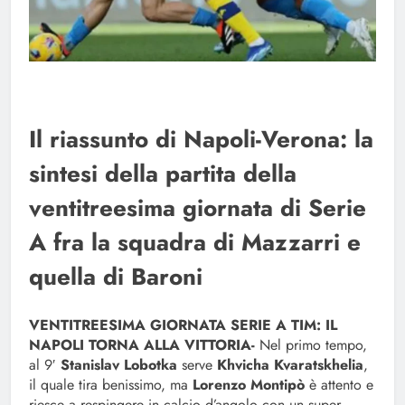
Il riassunto di Napoli-Verona: la
sintesi della partita della
ventitreesima giornata di Serie
A fra la squadra di Mazzarri e
quella di Baroni
VENTITREESIMA GIORNATA SERIE A TIM: IL
NAPOLI TORNA ALLA VITTORIA-
Nel primo tempo,
al 9′
Stanislav Lobotka
serve
Khvicha Kvaratskhelia
,
il quale tira benissimo, ma
Lorenzo Montipò
è attento e
riesce a respingere in calcio d’angolo con un super