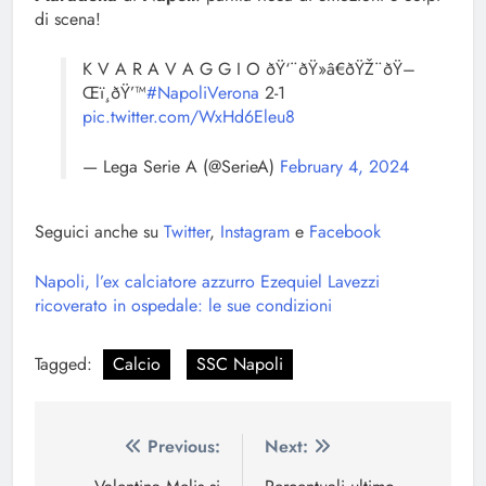
di scena!
K V A R A V A G G I O ðŸ‘¨ðŸ»â€ðŸŽ¨ðŸ–
Œï¸ðŸ’™
#NapoliVerona
2-1
pic.twitter.com/WxHd6Eleu8
— Lega Serie A (@SerieA)
February 4, 2024
Seguici anche su
Twitter
,
Instagram
e
Facebook
Napoli, l’ex calciatore azzurro Ezequiel Lavezzi
ricoverato in ospedale: le sue condizioni
Tagged:
Calcio
SSC Napoli
Navigazione
Previous:
Next: