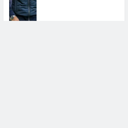
Probabili formazioni Inter
Juventus: le scelte di Chivu e
Spalletti
10 Febbraio 2026 • 04:55
Probabili formazioni Napoli Roma:
tornano Politano e McTominay