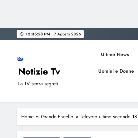
Skip
12:35:59 PM
7 Agosto 2026
to
content
Ultime News
Notizie Tv
Uomini e Donne
La TV senza segreti
Home
Grande Fratello
Televoto ultimo secondo 18