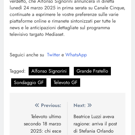
verdetto, che Alfonso Signorini annuncerà in diretta
lunedì 24 marzo 2025 in prima serata su Canale Cinque,
continuate a esprimere le vostre preferenze sulle varie
piattaforme online e rimanete sintonizzati per tutte le
news e le anticipazioni dettagliate sul programma
televisivo targato Mediaset.
Seguici anche su
Twitter
e
WhatsApp
Tagged:
Alfonso Signorini
Grande Fratello
Sondaggio GF
Televoto GF
Navigazione
Previous:
Next:
articoli
Televoto ultimo
Beatrice Luzzi aveva
secondo 18 marzo
ragione: arriva il post
2025: chi esce
di Stefania Orlando