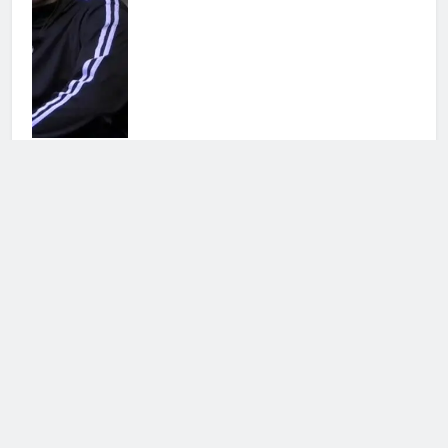
Antonella Fiordelisi la frecciatina
all’ex
25 Luglio 2026 • 08:39