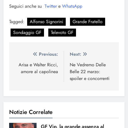
Seguici anche su
Twitter
e
WhatsApp
Tagged:
Alfonso Signorini
Grande Fratello
Sondaggio GF
Televoto GF
Navigazione
Previous:
Next:
articoli
Arisa e Walter Ricci,
Ne Vedremo Delle
amore al capolinea
Belle 22 marzo:
spoiler e concorrenti
Notizie Correlate
GF Vip, la grande assenza al