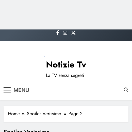
Skip
to
content
Notizie Tv
La TV senza segreti
MENU
Home
Spoiler Verissimo
Page 2
Spoiler Verissimo