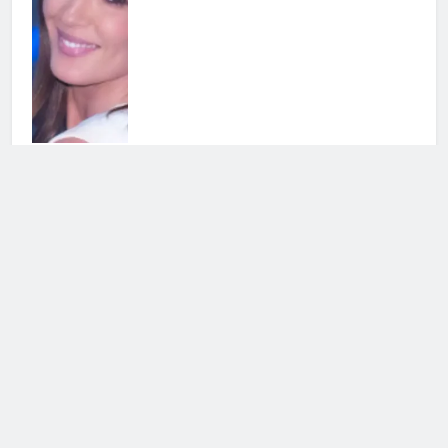
Amici, ex allievo si dice pentito e
guarda avanti
10 Maggio 2026 • 21:10