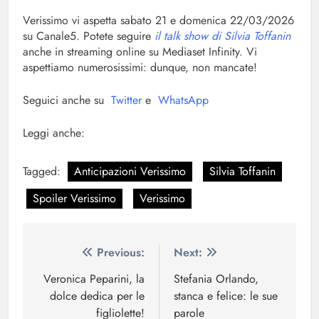
Verissimo vi aspetta sabato 21 e domenica 22/03/2026
su Canale5. Potete seguire
il talk show di Silvia Toffanin
anche in streaming online su Mediaset Infinity. Vi
aspettiamo numerosissimi: dunque, non mancate!
Seguici anche su
Twitter
e
WhatsApp
Leggi anche:
Tagged:
Anticipazioni Verissimo
Silvia Toffanin
Spoiler Verissimo
Verissimo
Navigazione
Previous:
Next:
articoli
Veronica Peparini, la
Stefania Orlando,
dolce dedica per le
stanca e felice: le sue
figliolette!
parole