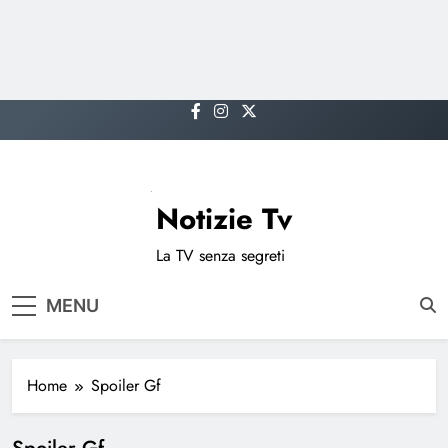
Skip
to
content
Notizie Tv
La TV senza segreti
MENU
Home
Spoiler Gf
Spoiler Gf