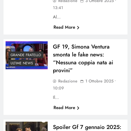
Redazione
3 Ottobre 2025 •
13:41
Al…
Read More
GF 19, Simona Ventura
smonta le fake news:
GRANDE FRATELLO
“Nessuna coppia nata ai
ULTIME NEWS
provini”
Redazione
1 Ottobre 2025 •
10:09
Il…
Read More
Spoiler Gf 7 gennaio 2025: