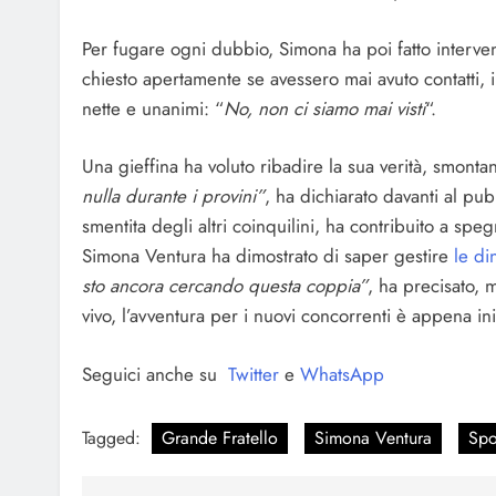
Per fugare ogni dubbio, Simona ha poi fatto intervenir
chiesto apertamente se avessero mai avuto contatti, inc
nette e unanimi: “
No, non ci siamo mai visti
“.
Una gieffina ha voluto ribadire la sua verità, smonta
nulla durante i provini”
, ha dichiarato davanti al pub
smentita degli altri coinquilini, ha contribuito a sp
Simona Ventura ha dimostrato di saper gestire
le di
sto ancora cercando questa coppia”
, ha precisato, 
vivo, l’avventura per i nuovi concorrenti è appena ini
Seguici anche su
Twitter
e
WhatsApp
Tagged:
Grande Fratello
Simona Ventura
Spo