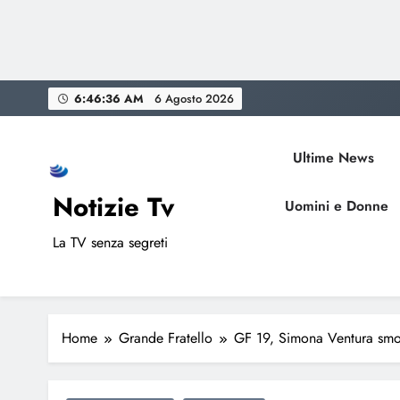
Skip
6:46:37 AM
6 Agosto 2026
to
content
Ultime News
Notizie Tv
Uomini e Donne
La TV senza segreti
Home
Grande Fratello
GF 19, Simona Ventura smon