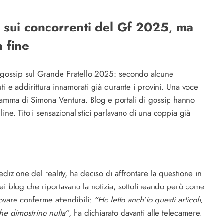
p sui concorrenti del Gf 2025, ma
 fine
vo gossip sul Grande Fratello 2025: secondo alcune
i e addirittura innamorati già durante i provini. Una voce
ramma di Simona Ventura. Blog e portali di gossip hanno
nline. Titoli sensazionalistici parlavano di una coppia già
zione del reality, ha deciso di affrontare la questione in
 dei blog che riportavano la notizia, sottolineando però come
 trovare conferme attendibili:
“Ho letto anch’io questi articoli,
he dimostrino nulla”
, ha dichiarato davanti alle telecamere.