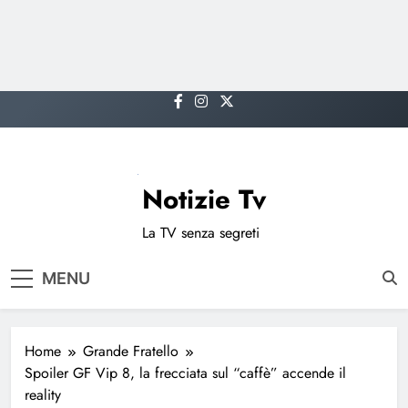
Skip
to
content
Notizie Tv
La TV senza segreti
MENU
Home
Grande Fratello
Spoiler GF Vip 8, la frecciata sul “caffè” accende il
reality