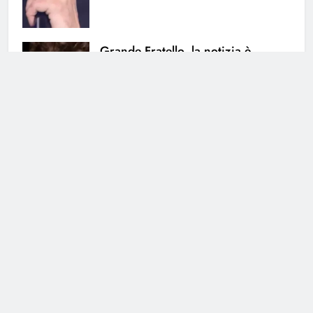
Grande Fratello, la notizia è
ufficiale: i due non stanno più
insieme
5 Agosto 2026 • 17:14
Cerca
Cerca