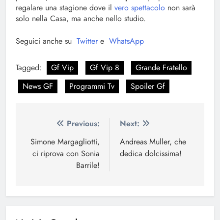
regalare una stagione dove il
vero spettacolo
non sarà
solo nella Casa, ma anche nello studio.
Seguici anche su
Twitter
e
WhatsApp
Tagged:
Gf Vip
Gf Vip 8
Grande Fratello
News GF
Programmi Tv
Spoiler Gf
Navigazione
Previous:
Next:
articoli
Simone Margagliotti,
Andreas Muller, che
ci riprova con Sonia
dedica dolcissima!
Barrile!