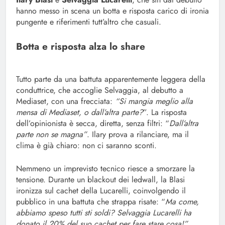
hanno messo in scena un botta e risposta carico di ironia
pungente e riferimenti tutt’altro che casuali.
Botta e risposta alza lo share
Tutto parte da una battuta apparentemente leggera della
conduttrice, che accoglie Selvaggia, al debutto a
Mediaset, con una frecciata:
“Si mangia meglio alla
mensa di Mediaset, o dall’altra parte?
”. La risposta
dell’opinionista è secca, diretta, senza filtri: “
Dall’altra
parte non se magna”
. Ilary prova a rilanciare, ma il
clima è già chiaro: non ci saranno sconti.
Nemmeno un imprevisto tecnico riesce a smorzare la
tensione. Durante un blackout dei ledwall, la Blasi
ironizza sul cachet della Lucarelli, coinvolgendo il
pubblico in una battuta che strappa risate: “
Ma come,
abbiamo speso tutti sti soldi? Selvaggia Lucarelli ha
donato il 20% del suo cachet per fare stare cosa!”