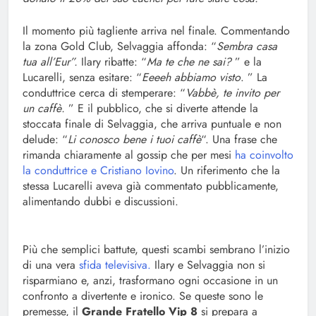
Il momento più tagliente arriva nel finale. Commentando
la zona Gold Club, Selvaggia affonda: “
Sembra casa
tua all’Eur”.
Ilary ribatte: “
Ma te che ne sai?
” e la
Lucarelli, senza esitare: “
Eeeeh abbiamo visto
. ” La
conduttrice cerca di stemperare: “
Vabbè, te invito per
un caffè.
” E il pubblico, che si diverte attende la
stoccata finale di Selvaggia, che arriva puntuale e non
delude: “
Li conosco bene i tuoi caffè
“. Una frase che
rimanda chiaramente al gossip che per mesi
ha coinvolto
la conduttrice e Cristiano Iovino
. Un riferimento che la
stessa Lucarelli aveva già commentato pubblicamente,
alimentando dubbi e discussioni.
Più che semplici battute, questi scambi sembrano l’inizio
di una vera
sfida televisiva.
Ilary e Selvaggia non si
risparmiano e, anzi, trasformano ogni occasione in un
confronto a divertente e ironico. Se queste sono le
premesse, il
Grande Fratello Vip 8
si prepara a