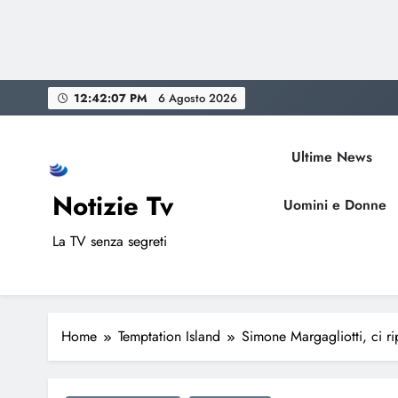
Skip
12:42:08 PM
6 Agosto 2026
to
content
Ultime News
Notizie Tv
Uomini e Donne
La TV senza segreti
Home
Temptation Island
Simone Margagliotti, ci ri