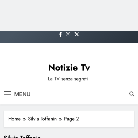
Skip
to
content
Notizie Tv
La TV senza segreti
MENU
Home
Silvia Toffanin
Page 2
Silvia Toffanin