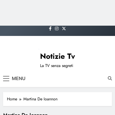
Skip
to
content
Notizie Tv
La TV senza segreti
MENU
Home
Martina De Ioannon
Martina De Ioannon