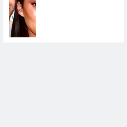
Uomini e Donne, paura per
Andrea dal Corso: lo schianto a
Carbonera
24 Luglio 2026 • 11:07