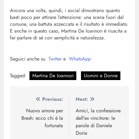
Ancora una volta, quindi, i social dimostrano quanto
basti poco per attirare l’attenzione: una scena fuori dal
comune, una battuta azzeccata e il risultato è immediato.
E anche in questo caso, Martina De Ioannon è riuscita a
far parlare di sé con semplicità e naturalezza.
Seguici anche su
Twitter
e
WhatsApp
Tagged:
Martina De Ioannon
Uomini e Donne
Navigazione
Previous:
Next:
articoli
Nuovo amore per
Amici, la confessione
Bresh: ecco chi è la
dell’ex vincitore: le
fortunata
parole di Daniele
Doria