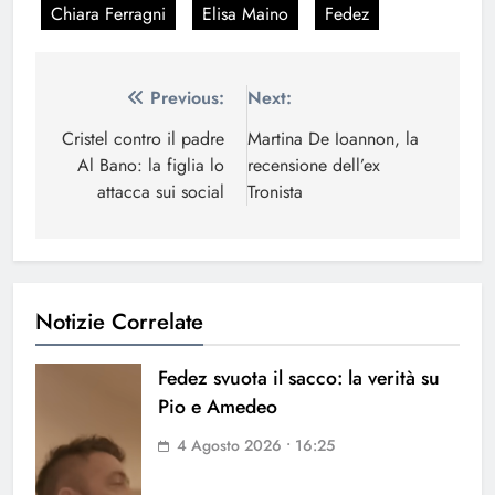
Chiara Ferragni
Elisa Maino
Fedez
Navigazione
Previous:
Next:
articoli
Cristel contro il padre
Martina De Ioannon, la
Al Bano: la figlia lo
recensione dell’ex
attacca sui social
Tronista
Notizie Correlate
Fedez svuota il sacco: la verità su
Pio e Amedeo
4 Agosto 2026 • 16:25