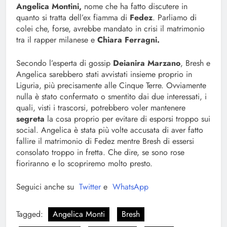
Angelica Montini,
nome che ha fatto discutere in
quanto si tratta dell’ex fiamma di
Fedez
. Parliamo di
colei che, forse, avrebbe mandato in crisi il matrimonio
tra il rapper milanese e
Chiara Ferragni.
Secondo l’esperta di gossip
Deianira Marzano
, Bresh e
Angelica sarebbero stati avvistati insieme proprio in
Liguria, più precisamente alle Cinque Terre. Ovviamente
nulla è stato confermato o smentito dai due interessati, i
quali, visti i trascorsi, potrebbero voler mantenere
segreta
la cosa proprio per evitare di esporsi troppo sui
social. Angelica è stata più volte accusata di aver fatto
fallire il matrimonio di Fedez mentre Bresh di essersi
consolato troppo in fretta. Che dire, se sono rose
fioriranno e lo scopriremo molto presto.
Seguici anche su
Twitter
e
WhatsApp
Tagged:
Angelica Monti
Bresh