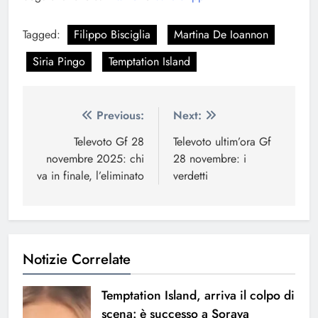
Tagged:
Filippo Bisciglia
Martina De Ioannon
Siria Pingo
Temptation Island
Navigazione
Previous:
Next:
articoli
Televoto Gf 28
Televoto ultim’ora Gf
novembre 2025: chi
28 novembre: i
va in finale, l’eliminato
verdetti
Notizie Correlate
Temptation Island, arriva il colpo di
scena: è successo a Soraya