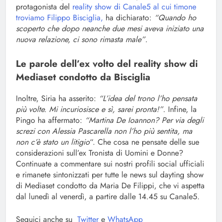
protagonista del
reality show di Canale5 al cui timone
troviamo Filippo Bisciglia,
ha dichiarato:
“Quando ho
scoperto che dopo neanche due mesi aveva iniziato una
nuova relazione, ci sono rimasta male”
.
Le parole dell’ex volto del reality show di
Mediaset condotto da Bisciglia
Inoltre, Siria ha asserito:
“L’idea del trono l’ho pensata
più volte. Mi incuriosisce e sì, sarei pronta!”
. Infine, la
Pingo ha affermato:
“Martina De Ioannon? Per via degli
screzi con Alessia Pascarella non l’ho più sentita, ma
non c’è stato un litigio
“. Che cosa ne pensate delle sue
considerazioni sull’ex Tronista di Uomini e Donne?
Continuate a commentare sui nostri profili social ufficiali
e rimanete sintonizzati per tutte le news sul dayting show
di Mediaset condotto da Maria De Filippi, che vi aspetta
dal lunedì al venerdì, a partire dalle 14.45 su Canale5.
Seguici anche su
Twitter
e
WhatsApp