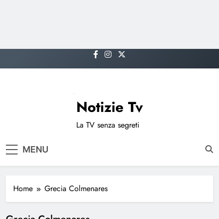
Skip
to
content
Notizie Tv
La TV senza segreti
MENU
Home
Grecia Colmenares
Grecia Colmenares