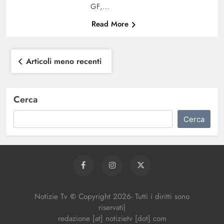
GF,…
Read More
Navigazione
Articoli meno recenti
articoli
Cerca
Cerca
Notizie Tv
©
Copy
right
2026- Tutti i diritti sono
riservati|
redazione [at] notizietv [dot] com