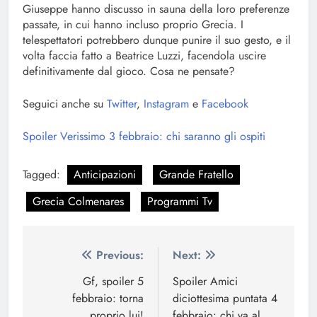
Giuseppe hanno discusso in sauna della loro preferenze
passate, in cui hanno incluso proprio Grecia. I
telespettatori potrebbero dunque punire il suo gesto, e il
volta faccia fatto a Beatrice Luzzi, facendola uscire
definitivamente dal gioco. Cosa ne pensate?
Seguici anche su
Twitter
,
Instagram
e
Facebook
Spoiler Verissimo 3 febbraio: chi saranno gli ospiti
Tagged:
Anticipazioni
Grande Fratello
Grecia Colmenares
Programmi Tv
Navigazione
Previous:
Next:
articoli
Gf, spoiler 5
Spoiler Amici
febbraio: torna
diciottesima puntata 4
proprio lui!
febbraio: chi va al