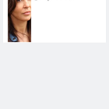
Grande Fratello Vip, il ritorno:
data di inizio e concorrenti
30 Luglio 2026 • 09:00