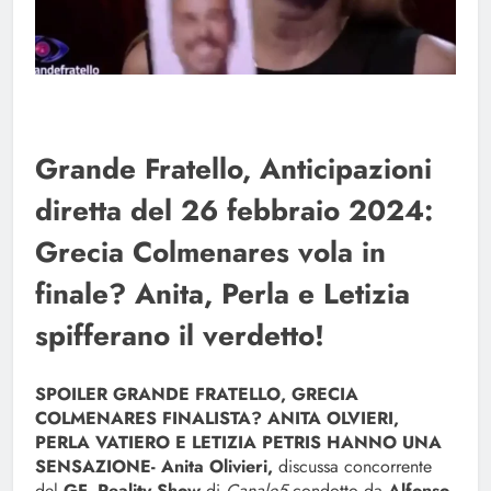
Grande Fratello, Anticipazioni
diretta del 26 febbraio 2024:
Grecia Colmenares vola in
finale? Anita, Perla e Letizia
spifferano il verdetto!
SPOILER GRANDE FRATELLO, GRECIA
COLMENARES FINALISTA? ANITA OLVIERI,
PERLA VATIERO E LETIZIA PETRIS HANNO UNA
SENSAZIONE-
Anita Olivieri,
discussa concorrente
del
GF, Reality Show
di
Canale5
condotto da
Alfonso