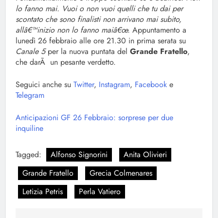
lo fanno mai. Vuoi o non vuoi quelli che tu dai per
scontato che sono finalisti non arrivano mai subito,
allâ€™inizio non lo fanno maiâ€œ.
Appuntamento a
lunedì 26 febbraio alle ore 21.30 in prima serata su
Canale 5
per la nuova puntata del
Grande Fratello
,
che darÃ un pesante verdetto.
Seguici anche su
Twitter
,
Instagram
,
Facebook
e
Telegram
Anticipazioni GF 26 Febbraio: sorprese per due
inquiline
Tagged:
Alfonso Signorini
Anita Olivieri
Grande Fratello
Grecia Colmenares
Letizia Petris
Perla Vatiero