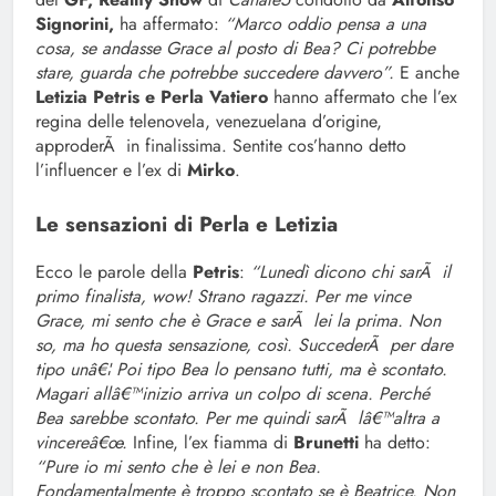
Signorini,
ha affermato:
“Marco oddio pensa a una
cosa, se andasse Grace al posto di Bea? Ci potrebbe
stare, guarda che potrebbe succedere davvero”.
E anche
Letizia Petris e Perla Vatiero
hanno affermato che l’ex
regina delle telenovela, venezuelana d’origine,
approderÃ in finalissima. Sentite cos’hanno detto
l’influencer e l’ex di
Mirko
.
Le sensazioni di Perla e Letizia
Ecco le parole della
Petris
:
“Lunedì dicono chi sarÃ il
primo finalista, wow! Strano ragazzi. Per me vince
Grace, mi sento che è Grace e sarÃ lei la prima. Non
so, ma ho questa sensazione, così. SuccederÃ per dare
tipo unâ€¦ Poi tipo Bea lo pensano tutti, ma è scontato.
Magari allâ€™inizio arriva un colpo di scena. Perché
Bea sarebbe scontato. Per me quindi sarÃ lâ€™altra a
vincereâ€œ.
Infine, l’ex fiamma di
Brunetti
ha detto:
“Pure io mi sento che è lei e non Bea.
Fondamentalmente è troppo scontato se è Beatrice. Non