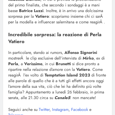
del primo finalista, che secondo i sondaggi è a mani
basse
Batrice Luzzi
. Inoltre, è in arrivo una dolcissima
sorpresa per la
Vatiero
: scopriamo insieme chi ci sarÃ
per la modella e influencer salernitana e come reagirÃ .
Incredibile sorpresa: la reazione di Perla
Vatiero
In particolare, stando ai rumors,
Alfonso Signorini
mostrerÃ le clip esclusive dell’intervista di
Mirko
, ex di
Perla
, a
Verissimo
, in cui
Brunetti
si dice pronto a
ripartire nella relazione d’amore con la
Vatiero
. Come
reagirÃ l’ex volto di
Temptation Island 2023
di fronte
alle parole di quello che è a tutti gli effetti ancora oggi
l’amore della sua vita, ciò che lei ha definito più volte
famiglia? Appuntamento a lunedì 26 febbraio, in prima
serata, alle 21.30 circa su
Canale5
: non mancate!
Seguici anche su
Twitter
,
Instagram
,
Facebook
e