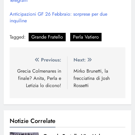
Telegram
Anticipazioni GF 26 Febbraio: sorprese per due
inquiline
Tagged:
Grande Fratello
Perla Vatiero
Navigazione
Previous:
Next:
articoli
Grecia Colmenares in
Mirko Brunetti, la
finale? Anita, Perla e
frecciatina di Josh
Letizia lo dicono!
Rossetti
Notizie Correlate