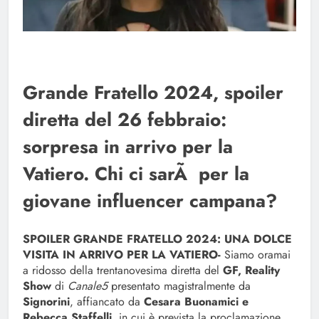
Grande Fratello 2024, spoiler
diretta del 26 febbraio:
sorpresa in arrivo per la
Vatiero. Chi ci sarÃ per la
giovane influencer campana?
SPOILER GRANDE FRATELLO 2024: UNA DOLCE
VISITA IN ARRIVO PER LA VATIERO-
Siamo oramai
a ridosso della trentanovesima diretta del
GF, Reality
Show
di
Canale5
presentato magistralmente da
Signorini
, affiancato da
Cesara Buonamici e
Rebecca Staffelli
, in cui è prevista la proclamazione