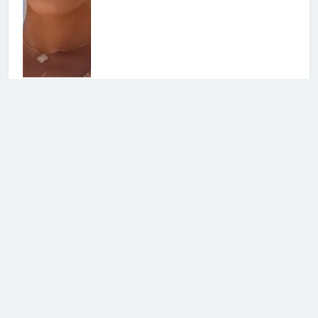
Helena Prestes sbotta sui social: il
messaggio ai fan non lascia dubbi
23 Luglio 2026 • 09:23
Cerca