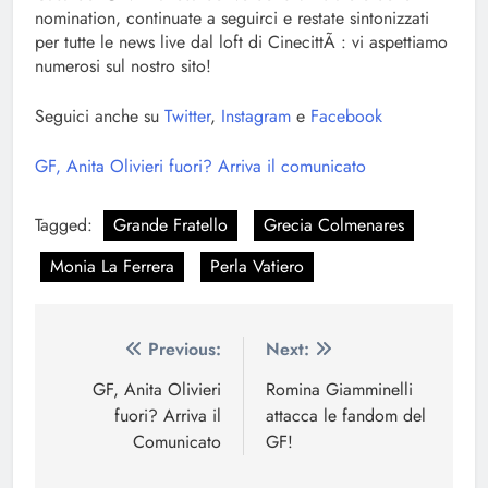
nomination, continuate a seguirci e restate sintonizzati
per tutte le news live dal loft di CinecittÃ : vi aspettiamo
numerosi sul nostro sito!
Seguici anche su
Twitter
,
Instagram
e
Facebook
GF, Anita Olivieri fuori? Arriva il comunicato
Tagged:
Grande Fratello
Grecia Colmenares
Monia La Ferrera
Perla Vatiero
Navigazione
Previous:
Next:
articoli
GF, Anita Olivieri
Romina Giamminelli
fuori? Arriva il
attacca le fandom del
Comunicato
GF!