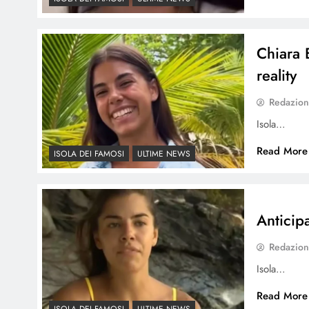
Chiara 
reality
Redazio
Isola…
Read More
ISOLA DEI FAMOSI
ULTIME NEWS
Anticip
Redazio
Isola…
Read More