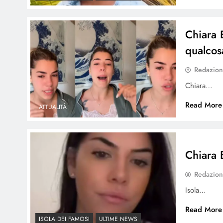
Chiara B
qualco
Redazio
Chiara…
Read More
ATTUALITÀ
Chiara 
Redazio
Isola…
Read More
ISOLA DEI FAMOSI
ULTIME NEWS