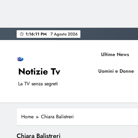
Skip
1:16:12 PM
7 Agosto 2026
to
content
Ultime News
Notizie Tv
Uomini e Donne
La TV senza segreti
Home
Chiara Balistreri
Chiara Balistreri