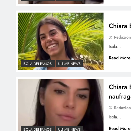
Chiara 
Redazio
Isola…
Read More
ISOLA DEI FAMOSI
ULTIME NEWS
Chiara 
naufrag
Redazio
Isola…
Read More
ISOLA DEI FAMOSI
ULTIME NEWS