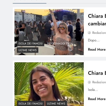
Chiara B
cambia
Redazio
Dopo…
ISOLA DEI FAMOSI
PERSONAGGI TV
Read More
ULTIME NEWS
Chiara 
Redazio
Isola…
Read More
ISOLA DEI FAMOSI
ULTIME NEWS