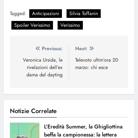
Tagged:
Anticipazioni
Silvia Toffanin
Spoiler Verissimo
Verissimo
Navigazione
Previous:
Next:
articoli
Veronica Ursida, le
Televoto ultim’ora 20
rivelazioni dell’ex
marzo: chi esce
dama del dayting
Notizie Correlate
L’Eredità Summer, la Ghigliottina
beffa la campionessa: la lettera